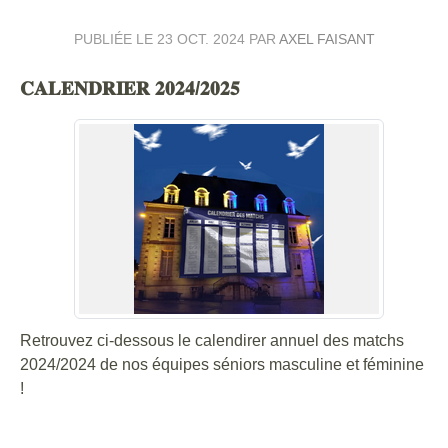
PUBLIÉE LE
23 OCT. 2024
PAR
AXEL FAISANT
𝐂𝐀𝐋𝐄𝐍𝐃𝐑𝐈𝐄𝐑 𝟐𝟎𝟐𝟒/𝟐𝟎𝟐𝟓
Retrouvez ci-dessous le calendirer annuel des matchs
2024/2024 de nos équipes séniors masculine et féminine
!