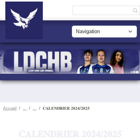
Panneau de gestion des cookies
Accueil
𝐂𝐀𝐋𝐄𝐍𝐃𝐑𝐈𝐄𝐑 𝟐𝟎𝟐𝟒/𝟐𝟎𝟐𝟓
𝐂𝐀𝐋𝐄𝐍𝐃𝐑𝐈𝐄𝐑 𝟐𝟎𝟐𝟒/𝟐𝟎𝟐𝟓