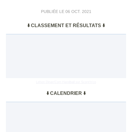
PUBLIÉE LE
06 OCT. 2021
⬇️ CLASSEMENT ET RÉSULTATS ⬇️
Lehon Dinan'Com Handball sur Score'n'co
⬇️ CALENDRIER ⬇️